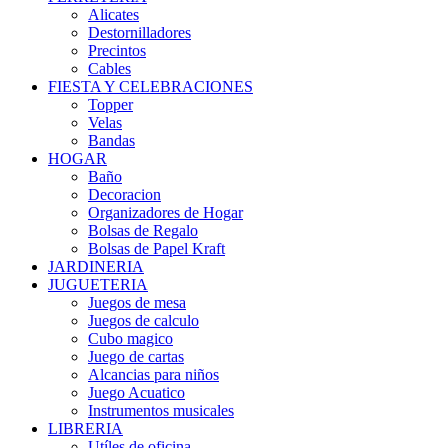
Alicates
Destornilladores
Precintos
Cables
FIESTA Y CELEBRACIONES
Topper
Velas
Bandas
HOGAR
Baño
Decoracion
Organizadores de Hogar
Bolsas de Regalo
Bolsas de Papel Kraft
JARDINERIA
JUGUETERIA
Juegos de mesa
Juegos de calculo
Cubo magico
Juego de cartas
Alcancias para niños
Juego Acuatico
Instrumentos musicales
LIBRERIA
Utíles de oficina