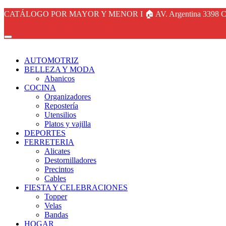
CATÁLOGO POR MAYOR Y MENOR I 🏠 AV. Argentina 3398 Ca
AUTOMOTRIZ
BELLEZA Y MODA
Abanicos
COCINA
Organizadores
Repostería
Utensilios
Platos y vajilla
DEPORTES
FERRETERIA
Alicates
Destornilladores
Precintos
Cables
FIESTA Y CELEBRACIONES
Topper
Velas
Bandas
HOGAR