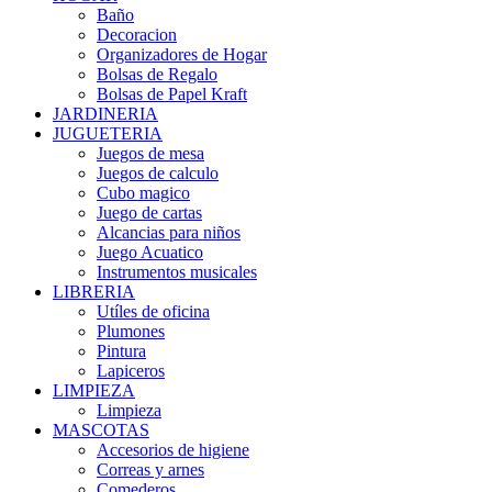
Baño
Decoracion
Organizadores de Hogar
Bolsas de Regalo
Bolsas de Papel Kraft
JARDINERIA
JUGUETERIA
Juegos de mesa
Juegos de calculo
Cubo magico
Juego de cartas
Alcancias para niños
Juego Acuatico
Instrumentos musicales
LIBRERIA
Utíles de oficina
Plumones
Pintura
Lapiceros
LIMPIEZA
Limpieza
MASCOTAS
Accesorios de higiene
Correas y arnes
Comederos