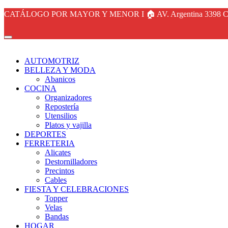
CATÁLOGO POR MAYOR Y MENOR I 🏠 AV. Argentina 3398 Ca
AUTOMOTRIZ
BELLEZA Y MODA
Abanicos
COCINA
Organizadores
Repostería
Utensilios
Platos y vajilla
DEPORTES
FERRETERIA
Alicates
Destornilladores
Precintos
Cables
FIESTA Y CELEBRACIONES
Topper
Velas
Bandas
HOGAR