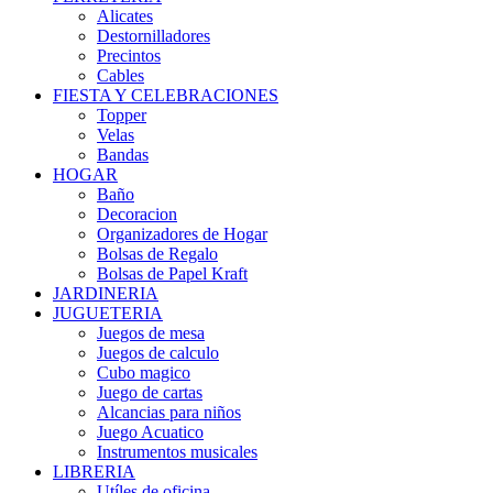
Alicates
Destornilladores
Precintos
Cables
FIESTA Y CELEBRACIONES
Topper
Velas
Bandas
HOGAR
Baño
Decoracion
Organizadores de Hogar
Bolsas de Regalo
Bolsas de Papel Kraft
JARDINERIA
JUGUETERIA
Juegos de mesa
Juegos de calculo
Cubo magico
Juego de cartas
Alcancias para niños
Juego Acuatico
Instrumentos musicales
LIBRERIA
Utíles de oficina