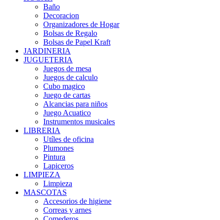
Baño
Decoracion
Organizadores de Hogar
Bolsas de Regalo
Bolsas de Papel Kraft
JARDINERIA
JUGUETERIA
Juegos de mesa
Juegos de calculo
Cubo magico
Juego de cartas
Alcancias para niños
Juego Acuatico
Instrumentos musicales
LIBRERIA
Utíles de oficina
Plumones
Pintura
Lapiceros
LIMPIEZA
Limpieza
MASCOTAS
Accesorios de higiene
Correas y arnes
Comederos