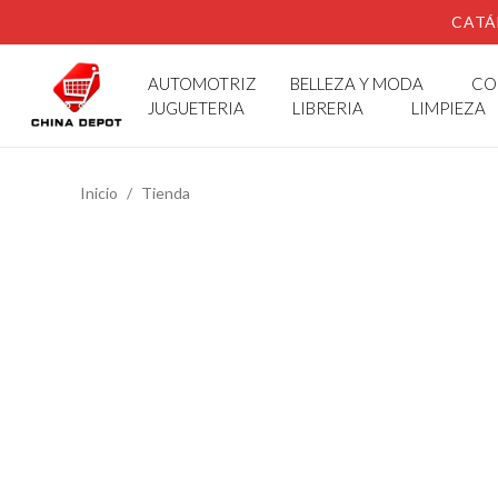
CATÁ
AUTOMOTRIZ
BELLEZA Y MODA
CO
JUGUETERIA
LIBRERIA
LIMPIEZA
Inicio
Tienda
SUGERENCIAS
Abaco Infantil
Abridor De Botellas
Alcancia Conejito
Alcancia Diseño Cocodrilo