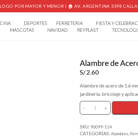
LOGO POR MAYOR Y MENOR I 🏠 AV. ARGENTINA 3398 CALL
CINA
DEPORTES
FERRETERIA
FIESTA Y CELEBRA
MASCOTAS
NAVIDAD
REYPLAST
TECNOLOGI
Alambre de Ace
S/
2.60
Alambre de acero de 1.6 mm 
jardinería, bricolaje y aplic
-
+
Alambre
de
Acero
SKU:
90099-114
1.6mmx3m
CATEGORÍAS:
,
Alambres
Ferr
cantidad