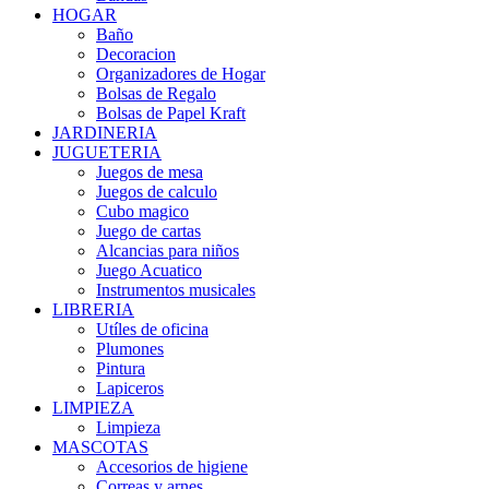
HOGAR
Baño
Decoracion
Organizadores de Hogar
Bolsas de Regalo
Bolsas de Papel Kraft
JARDINERIA
JUGUETERIA
Juegos de mesa
Juegos de calculo
Cubo magico
Juego de cartas
Alcancias para niños
Juego Acuatico
Instrumentos musicales
LIBRERIA
Utíles de oficina
Plumones
Pintura
Lapiceros
LIMPIEZA
Limpieza
MASCOTAS
Accesorios de higiene
Correas y arnes