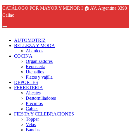
CATÁLOGO POR MAYOR Y MENOR I 🏠 AV. Argentina 3398
Callao
AUTOMOTRIZ
BELLEZA Y MODA
Abanicos
COCINA
Organizadores
Repostería
Utensilios
Platos y vajilla
DEPORTES
FERRETERIA
Alicates
Destornilladores
Precintos
Cables
FIESTA Y CELEBRACIONES
Topper
Velas
Bandas