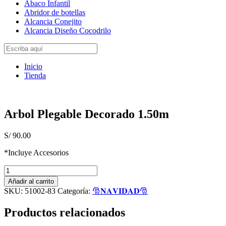
Abaco Infantil
Abridor de botellas
Alcancia Conejito
Alcancia Diseño Cocodrilo
Inicio
Tienda
Arbol Plegable Decorado 1.50m
S/
90.00
*Incluye Accesorios
Arbol
Plegable
Añadir al carrito
Decorado
SKU:
51002-83
Categoría:
🎅𝐍𝐀𝐕𝐈𝐃𝐀𝐃🎅
1.50m
cantidad
Productos relacionados