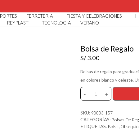
LOGO POR MAYOR Y MENOR I 🏠 AV. ARGENTINA 3398 CALL
PORTES
FERRETERIA
FIESTA Y CELEBRACIONES
H
REYPLAST
TECNOLOGIA
VERANO
Bolsa de Regalo
S/
3.00
Bolsas de regalo para graduaci
en colores blanco y celeste. U
-
+
Bolsa
de
Regalo
SKU:
90003-157
cantidad
CATEGORÍAS:
Bolsas De Reg
ETIQUETAS:
,
Bolsa
Obsequio