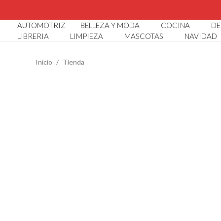
CATÁ
AUTOMOTRIZ
BELLEZA Y MODA
COCINA
DE
LIBRERIA
LIMPIEZA
MASCOTAS
NAVIDAD
Inicio
Tienda
SUGERENCIAS
Abaco Infantil
Abridor De Botellas
Alcancia Conejito
Alcancia Diseño Cocodrilo