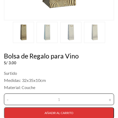
Bolsa de Regalo para Vino
S/
3.00
Surtido
Medidas: 32x35x10cm
Material: Couche
-
+
Bolsa
de
Regalo
AÑADIR AL CARRITO