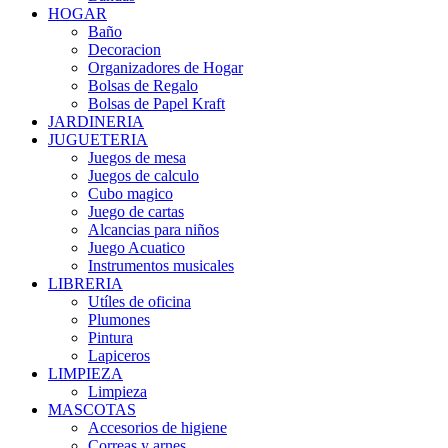
HOGAR
Baño
Decoracion
Organizadores de Hogar
Bolsas de Regalo
Bolsas de Papel Kraft
JARDINERIA
JUGUETERIA
Juegos de mesa
Juegos de calculo
Cubo magico
Juego de cartas
Alcancias para niños
Juego Acuatico
Instrumentos musicales
LIBRERIA
Utíles de oficina
Plumones
Pintura
Lapiceros
LIMPIEZA
Limpieza
MASCOTAS
Accesorios de higiene
Correas y arnes