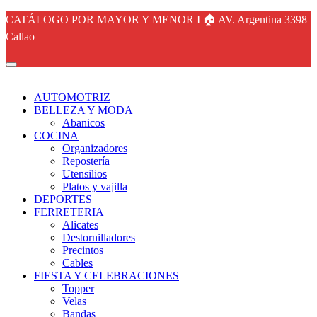
CATÁLOGO POR MAYOR Y MENOR I 🏠 AV. Argentina 3398
Callao
AUTOMOTRIZ
BELLEZA Y MODA
Abanicos
COCINA
Organizadores
Repostería
Utensilios
Platos y vajilla
DEPORTES
FERRETERIA
Alicates
Destornilladores
Precintos
Cables
FIESTA Y CELEBRACIONES
Topper
Velas
Bandas