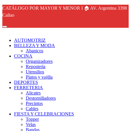
CATÁLOGO POR MAYOR Y MENOR I 🏠 AV. Argentina 3398
Callao
AUTOMOTRIZ
BELLEZA Y MODA
Abanicos
COCINA
Organizadores
Repostería
Utensilios
Platos y vajilla
DEPORTES
FERRETERIA
Alicates
Destornilladores
Precintos
Cables
FIESTA Y CELEBRACIONES
Topper
Velas
Bandas