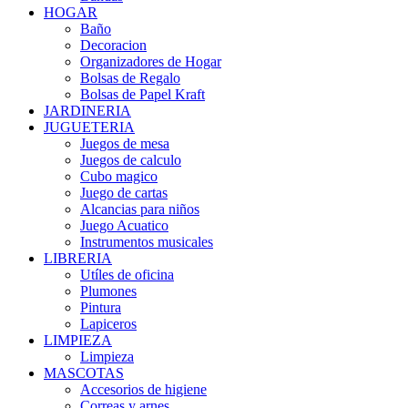
HOGAR
Baño
Decoracion
Organizadores de Hogar
Bolsas de Regalo
Bolsas de Papel Kraft
JARDINERIA
JUGUETERIA
Juegos de mesa
Juegos de calculo
Cubo magico
Juego de cartas
Alcancias para niños
Juego Acuatico
Instrumentos musicales
LIBRERIA
Utíles de oficina
Plumones
Pintura
Lapiceros
LIMPIEZA
Limpieza
MASCOTAS
Accesorios de higiene
Correas y arnes