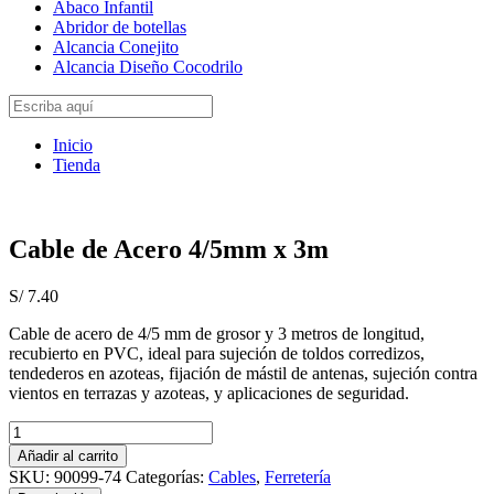
Abaco Infantil
Abridor de botellas
Alcancia Conejito
Alcancia Diseño Cocodrilo
Inicio
Tienda
Cable de Acero 4/5mm x 3m
S/
7.40
Cable de acero de 4/5 mm de grosor y 3 metros de longitud,
recubierto en PVC, ideal para sujeción de toldos corredizos,
tendederos en azoteas, fijación de mástil de antenas, sujeción contra
vientos en terrazas y azoteas, y aplicaciones de seguridad.
Cable
de
Añadir al carrito
Acero
SKU:
90099-74
Categorías:
Cables
,
Ferretería
4/5mm