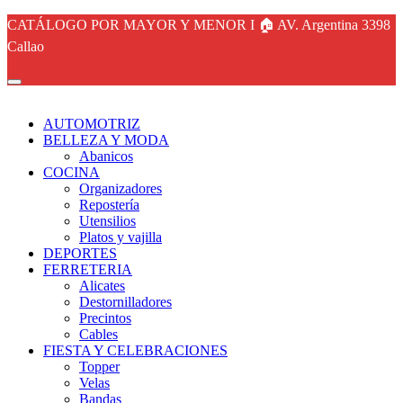
CATÁLOGO POR MAYOR Y MENOR I 🏠 AV. Argentina 3398
Callao
AUTOMOTRIZ
BELLEZA Y MODA
Abanicos
COCINA
Organizadores
Repostería
Utensilios
Platos y vajilla
DEPORTES
FERRETERIA
Alicates
Destornilladores
Precintos
Cables
FIESTA Y CELEBRACIONES
Topper
Velas
Bandas