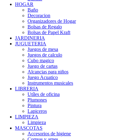
HOGAR
Baño
Decoracion
Organizadores de Hogar
Bolsas de Regalo
Bolsas de Papel Kraft
JARDINERIA
JUGUETERIA
Juegos de mesa
Juegos de calculo
Cubo magico
Juego de cartas
Alcancias para niños
Juego Acuatico
Instrumentos musicales
LIBRERIA
Utíles de oficina
Plumones
Pintura
Lapiceros
LIMPIEZA
Limpieza
MASCOTAS
Accesorios de higiene
Correas y arnes