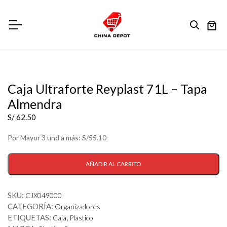
Caja Ultraforte Reyplast 71L – Tapa
Almendra
S/
62.50
Por Mayor 3 und a más: S/55.10
Caja
-
+
Ultraforte
AÑADIR AL CARRITO
Reyplast
71L
SKU:
CJX049000
-
CATEGORÍA:
Organizadores
Tapa
ETIQUETAS:
,
Almendra
Caja
Plastico