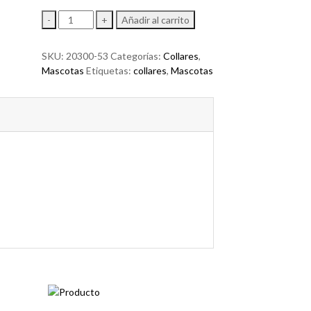
Collar
-
+
Añadir al carrito
para
Mascota
SKU:
20300-53
Categorías:
Collares
,
Huesos
Mascotas
Etiquetas:
collares
,
Mascotas
1cm
cantidad