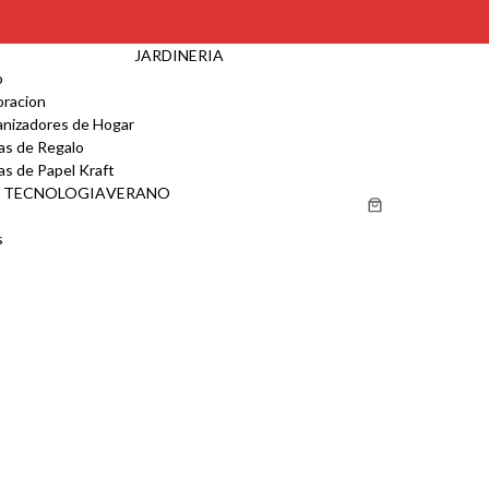
LLAO
JARDINERIA
o
racion
nizadores de Hogar
as de Regalo
as de Papel Kraft
TECNOLOGIA
VERANO
s