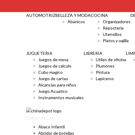
CAT
AUTOMOTRIZ
BELLEZA Y MODA
COCINA
D
Abanicos
Organizadores
Repostería
Utensilios
Platos y vajilla
JUGUETERIA
LIBRERIA
LIM
Juegos de mesa
Utíles de oficina
Juegos de calculo
Plumones
Cubo magico
Pintura
Juego de cartas
Lapiceros
Alcancias para niños
Juego Acuatico
Instrumentos musicales
Sugerencias
Abaco Infantil
Abridor de botellas