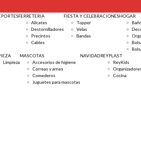
ÁLOGO POR MAYOR Y MENOR I 🏠 AV. ARGENTINA 3398 CA
EPORTES
FERRETERIA
FIESTA Y CELEBRACIONES
HOGAR
Alicates
Topper
Bañ
Destornilladores
Velas
Deco
Precintos
Bandas
Orga
Cables
Bols
Bols
PIEZA
MASCOTAS
NAVIDAD
REYPLAST
Limpieza
Accesorios de higiene
ReyKids
Correas y arnes
Organizadore
Comederos
Cocina
Juguetes para mascotas