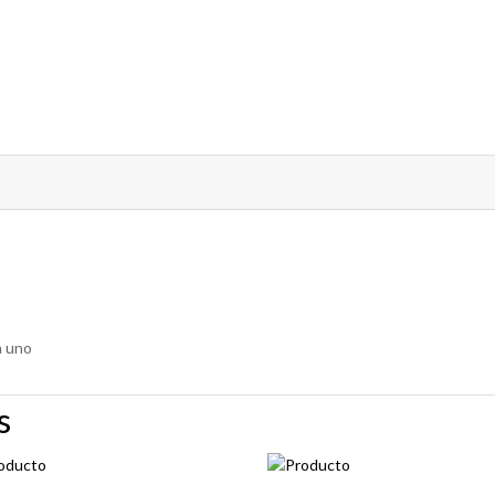
a uno
s