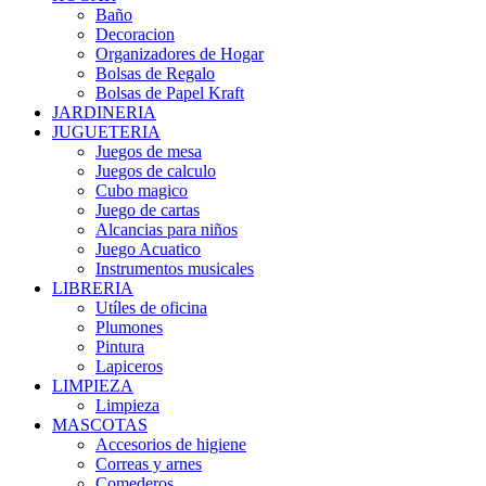
Baño
Decoracion
Organizadores de Hogar
Bolsas de Regalo
Bolsas de Papel Kraft
JARDINERIA
JUGUETERIA
Juegos de mesa
Juegos de calculo
Cubo magico
Juego de cartas
Alcancias para niños
Juego Acuatico
Instrumentos musicales
LIBRERIA
Utíles de oficina
Plumones
Pintura
Lapiceros
LIMPIEZA
Limpieza
MASCOTAS
Accesorios de higiene
Correas y arnes
Comederos