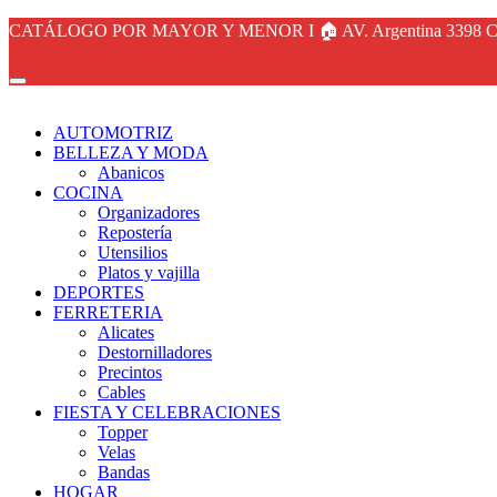
CATÁLOGO POR MAYOR Y MENOR I 🏠 AV. Argentina 3398 Ca
AUTOMOTRIZ
BELLEZA Y MODA
Abanicos
COCINA
Organizadores
Repostería
Utensilios
Platos y vajilla
DEPORTES
FERRETERIA
Alicates
Destornilladores
Precintos
Cables
FIESTA Y CELEBRACIONES
Topper
Velas
Bandas
HOGAR