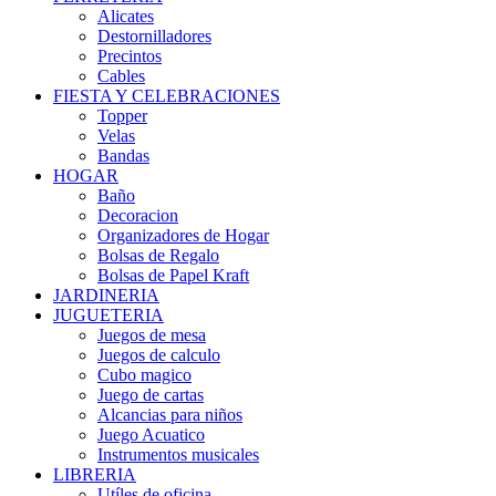
Alicates
Destornilladores
Precintos
Cables
FIESTA Y CELEBRACIONES
Topper
Velas
Bandas
HOGAR
Baño
Decoracion
Organizadores de Hogar
Bolsas de Regalo
Bolsas de Papel Kraft
JARDINERIA
JUGUETERIA
Juegos de mesa
Juegos de calculo
Cubo magico
Juego de cartas
Alcancias para niños
Juego Acuatico
Instrumentos musicales
LIBRERIA
Utíles de oficina