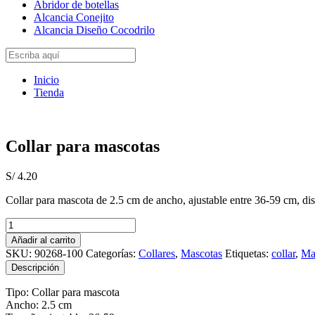
Abridor de botellas
Alcancia Conejito
Alcancia Diseño Cocodrilo
Inicio
Tienda
Collar para mascotas
S/
4.20
Collar para mascota de 2.5 cm de ancho, ajustable entre 36-59 cm, dis
Collar
para
Añadir al carrito
mascotas
SKU:
90268-100
Categorías:
Collares
,
Mascotas
Etiquetas:
collar
,
Ma
cantidad
Descripción
Tipo: Collar para mascota
Ancho: 2.5 cm