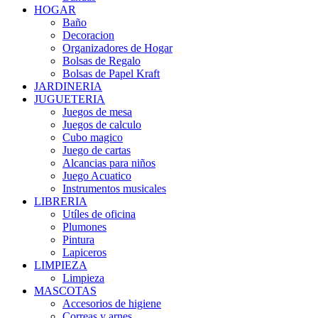
HOGAR
Baño
Decoracion
Organizadores de Hogar
Bolsas de Regalo
Bolsas de Papel Kraft
JARDINERIA
JUGUETERIA
Juegos de mesa
Juegos de calculo
Cubo magico
Juego de cartas
Alcancias para niños
Juego Acuatico
Instrumentos musicales
LIBRERIA
Utíles de oficina
Plumones
Pintura
Lapiceros
LIMPIEZA
Limpieza
MASCOTAS
Accesorios de higiene
Correas y arnes