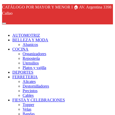
CATÁLOGO POR MAYOR Y MENOR I 🏠 AV. Argentina 3398
Callao
AUTOMOTRIZ
BELLEZA Y MODA
Abanicos
COCINA
Organizadores
Repostería
Utensilios
Platos y vajilla
DEPORTES
FERRETERIA
Alicates
Destornilladores
Precintos
Cables
FIESTA Y CELEBRACIONES
Topper
Velas
Bandas