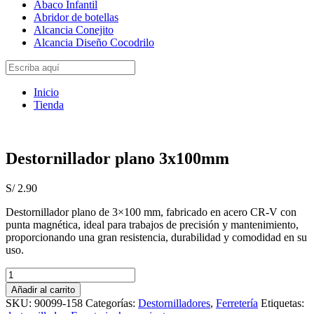
Abaco Infantil
Abridor de botellas
Alcancia Conejito
Alcancia Diseño Cocodrilo
Inicio
Tienda
Destornillador plano 3x100mm
S/
2.90
Destornillador plano de 3×100 mm, fabricado en acero CR-V con
punta magnética, ideal para trabajos de precisión y mantenimiento,
proporcionando una gran resistencia, durabilidad y comodidad en su
uso.
Destornillador
plano
Añadir al carrito
3x100mm
SKU:
90099-158
Categorías:
Destornilladores
,
Ferretería
Etiquetas:
cantidad