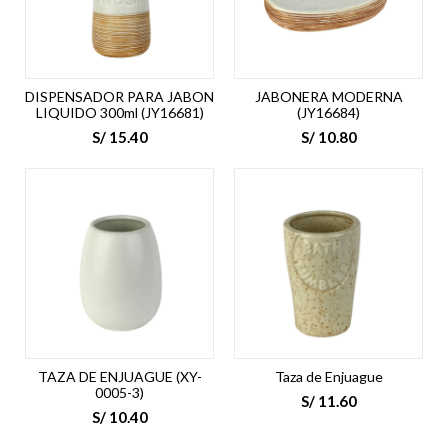
DISPENSADOR PARA JABON
JABONERA MODERNA
LIQUIDO 300ml (JY16681)
(JY16684)
S/
15.40
S/
10.80
TAZA DE ENJUAGUE (XY-
Taza de Enjuague
0005-3)
S/
11.60
S/
10.40