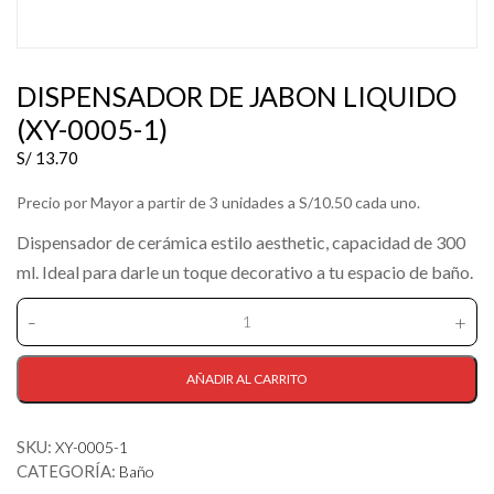
DISPENSADOR DE JABON LIQUIDO
(XY-0005-1)
S/
13.70
Precio por Mayor a partir de 3 unidades a S/10.50 cada uno.
Dispensador de cerámica estilo aesthetic, capacidad de 300
ml. Ideal para darle un toque decorativo a tu espacio de baño.
-
+
DISPENSADOR
DE
JABON
AÑADIR AL CARRITO
LIQUIDO
(XY-
SKU:
XY-0005-1
0005-
CATEGORÍA:
1)
Baño
cantidad