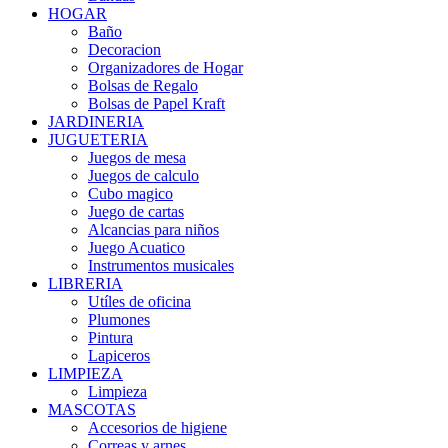
HOGAR
Baño
Decoracion
Organizadores de Hogar
Bolsas de Regalo
Bolsas de Papel Kraft
JARDINERIA
JUGUETERIA
Juegos de mesa
Juegos de calculo
Cubo magico
Juego de cartas
Alcancias para niños
Juego Acuatico
Instrumentos musicales
LIBRERIA
Utíles de oficina
Plumones
Pintura
Lapiceros
LIMPIEZA
Limpieza
MASCOTAS
Accesorios de higiene
Correas y arnes