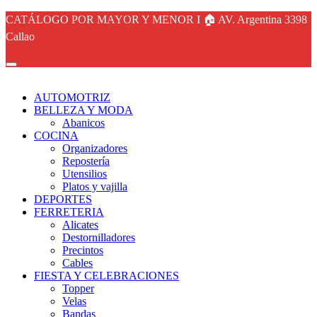
CATÁLOGO POR MAYOR Y MENOR I 🏠 AV. Argentina 3398
Callao
AUTOMOTRIZ
BELLEZA Y MODA
Abanicos
COCINA
Organizadores
Repostería
Utensilios
Platos y vajilla
DEPORTES
FERRETERIA
Alicates
Destornilladores
Precintos
Cables
FIESTA Y CELEBRACIONES
Topper
Velas
Bandas