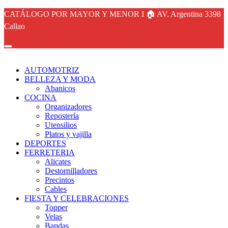
CATÁLOGO POR MAYOR Y MENOR I 🏠 AV. Argentina 3398
Callao
AUTOMOTRIZ
BELLEZA Y MODA
Abanicos
COCINA
Organizadores
Repostería
Utensilios
Platos y vajilla
DEPORTES
FERRETERIA
Alicates
Destornilladores
Precintos
Cables
FIESTA Y CELEBRACIONES
Topper
Velas
Bandas