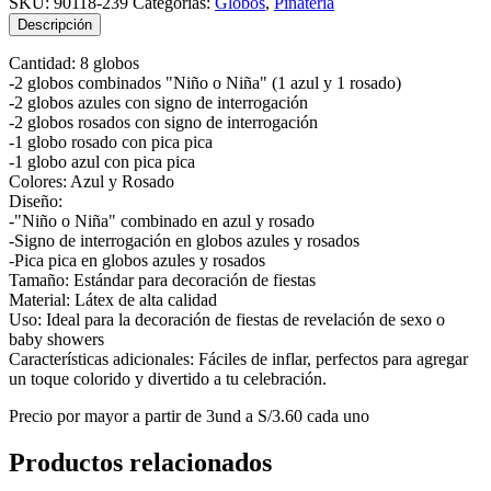
SKU:
90118-239
Categorías:
Globos
,
Piñatería
de
Descripción
Sexo
cantidad
Cantidad: 8 globos
-2 globos combinados "Niño o Niña" (1 azul y 1 rosado)
-2 globos azules con signo de interrogación
-2 globos rosados con signo de interrogación
-1 globo rosado con pica pica
-1 globo azul con pica pica
Colores: Azul y Rosado
Diseño:
-"Niño o Niña" combinado en azul y rosado
-Signo de interrogación en globos azules y rosados
-Pica pica en globos azules y rosados
Tamaño: Estándar para decoración de fiestas
Material: Látex de alta calidad
Uso: Ideal para la decoración de fiestas de revelación de sexo o
baby showers
Características adicionales: Fáciles de inflar, perfectos para agregar
un toque colorido y divertido a tu celebración.
Precio por mayor a partir de 3und a S/3.60 cada uno
Productos relacionados