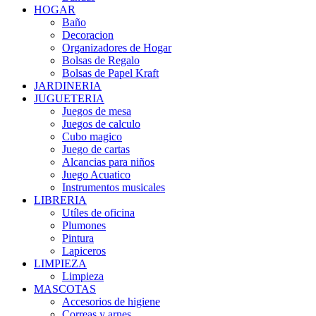
HOGAR
Baño
Decoracion
Organizadores de Hogar
Bolsas de Regalo
Bolsas de Papel Kraft
JARDINERIA
JUGUETERIA
Juegos de mesa
Juegos de calculo
Cubo magico
Juego de cartas
Alcancias para niños
Juego Acuatico
Instrumentos musicales
LIBRERIA
Utíles de oficina
Plumones
Pintura
Lapiceros
LIMPIEZA
Limpieza
MASCOTAS
Accesorios de higiene
Correas y arnes