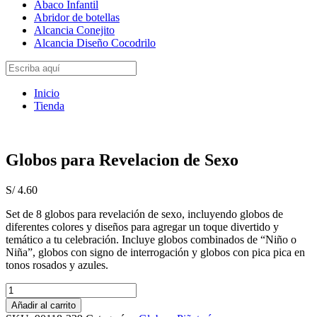
Abaco Infantil
Abridor de botellas
Alcancia Conejito
Alcancia Diseño Cocodrilo
Inicio
Tienda
Globos para Revelacion de Sexo
S/
4.60
Set de 8 globos para revelación de sexo, incluyendo globos de
diferentes colores y diseños para agregar un toque divertido y
temático a tu celebración. Incluye globos combinados de “Niño o
Niña”, globos con signo de interrogación y globos con pica pica en
tonos rosados y azules.
Globos
para
Añadir al carrito
Revelacion