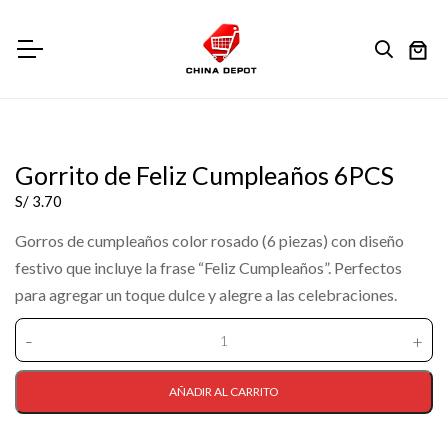
Gorrito de Feliz Cumpleaños 6PCS
S/
3.70
Gorros de cumpleaños color rosado (6 piezas) con diseño
festivo que incluye la frase “Feliz Cumpleaños”. Perfectos
para agregar un toque dulce y alegre a las celebraciones.
-
+
Gorrito
de
Feliz
AÑADIR AL CARRITO
Cumpleaños
6PCS