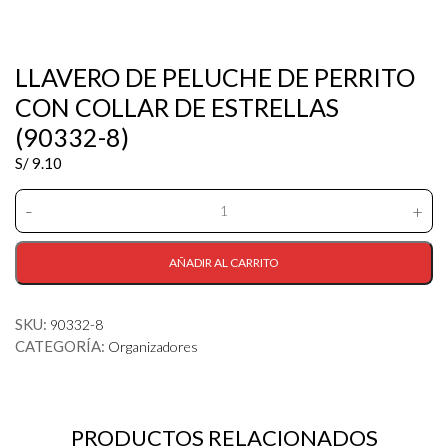
LLAVERO DE PELUCHE DE PERRITO
CON COLLAR DE ESTRELLAS
(90332-8)
S/
9.10
-
+
LLAVERO
DE
PELUCHE
AÑADIR AL CARRITO
DE
PERRITO
SKU:
90332-8
CON
CATEGORÍA:
COLLAR
Organizadores
DE
ESTRELLAS
(90332-
8)
PRODUCTOS RELACIONADOS