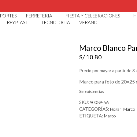
LOGO POR MAYOR Y MENOR I 🏠 AV. ARGENTINA 3398 CALL
PORTES
FERRETERIA
FIESTA Y CELEBRACIONES
H
REYPLAST
TECNOLOGIA
VERANO
Marco Blanco Pa
S/
10.80
Precio por mayor a partir de 3
Marco para foto de 20×25 c
Sin existencias
SKU:
90089-56
CATEGORÍAS:
,
Hogar
Marco 
ETIQUETA:
Marco