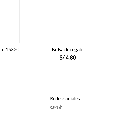
oto 15×20
Bolsa de regalo
S/
4.80
Redes sociales
Facebook
Instagram
TikTok