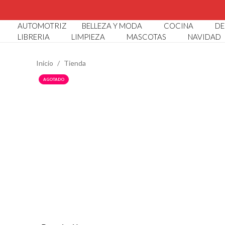
CATÁ
AUTOMOTRIZ
BELLEZA Y MODA
COCINA
DE
LIBRERIA
LIMPIEZA
MASCOTAS
NAVIDAD
Inicio
Tienda
SUGERENCIAS
AGOTADO
Abaco Infantil
Abridor De Botellas
Alcancia Conejito
Alcancia Diseño Cocodrilo