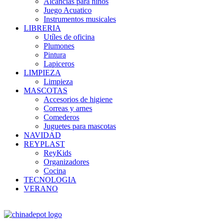
Alcancias para niños
Juego Acuatico
Instrumentos musicales
LIBRERIA
Utíles de oficina
Plumones
Pintura
Lapiceros
LIMPIEZA
Limpieza
MASCOTAS
Accesorios de higiene
Correas y arnes
Comederos
Juguetes para mascotas
NAVIDAD
REYPLAST
ReyKids
Organizadores
Cocina
TECNOLOGIA
VERANO