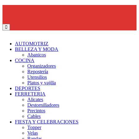
CATÁLOGO POR MAYOR Y MENOR I 🏠 AV. Argentina 3398
Callao
AUTOMOTRIZ
BELLEZA Y MODA
Abanicos
COCINA
Organizadores
Repostería
Utensilios
Platos y vajilla
DEPORTES
FERRETERIA
Alicates
Destornilladores
Precintos
Cables
FIESTA Y CELEBRACIONES
Topper
Velas
Bandas