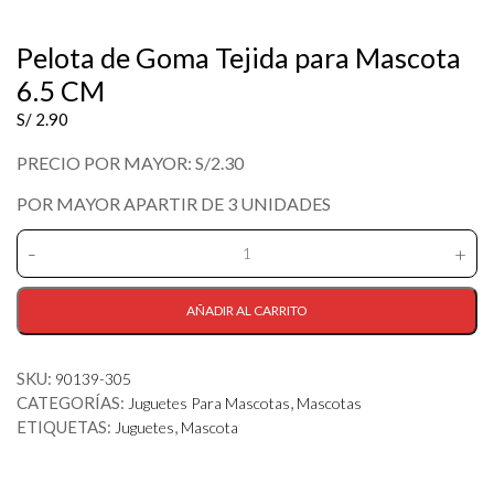
Pelota de Goma Tejida para Mascota
6.5 CM
S/
2.90
PRECIO POR MAYOR: S/2.30
POR MAYOR APARTIR DE 3 UNIDADES
-
+
Pelota
de
Goma
AÑADIR AL CARRITO
Tejida
para
SKU:
90139-305
Mascota
CATEGORÍAS:
,
6.5
Juguetes Para Mascotas
Mascotas
CM
ETIQUETAS:
,
Juguetes
Mascota
cantidad