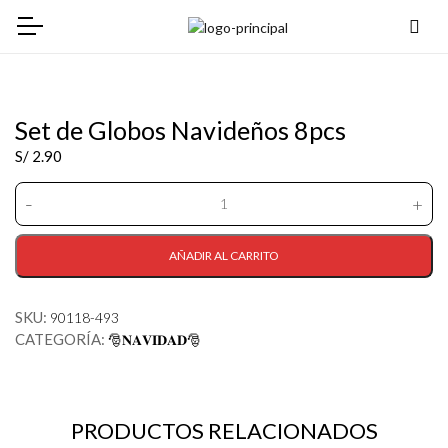
Set de Globos Navideños 8pcs
S/
2.90
-
+
Set
de
Globos
AÑADIR AL CARRITO
Navideños
8pcs
SKU:
90118-493
cantidad
CATEGORÍA:
🎅𝐍𝐀𝐕𝐈𝐃𝐀𝐃🎅
PRODUCTOS RELACIONADOS