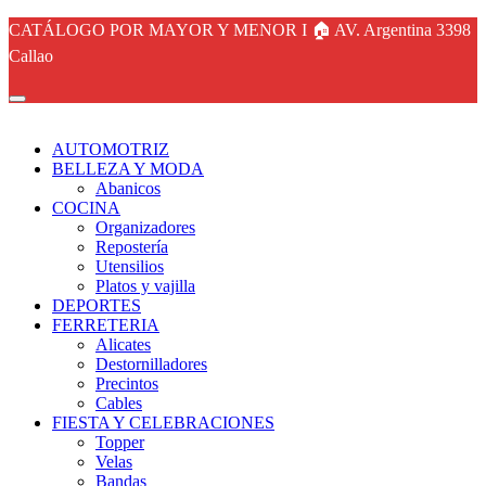
CATÁLOGO POR MAYOR Y MENOR I 🏠 AV. Argentina 3398
Callao
AUTOMOTRIZ
BELLEZA Y MODA
Abanicos
COCINA
Organizadores
Repostería
Utensilios
Platos y vajilla
DEPORTES
FERRETERIA
Alicates
Destornilladores
Precintos
Cables
FIESTA Y CELEBRACIONES
Topper
Velas
Bandas