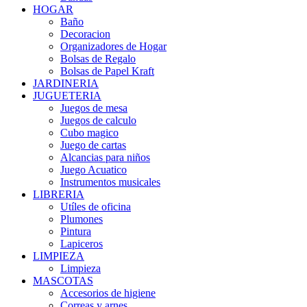
HOGAR
Baño
Decoracion
Organizadores de Hogar
Bolsas de Regalo
Bolsas de Papel Kraft
JARDINERIA
JUGUETERIA
Juegos de mesa
Juegos de calculo
Cubo magico
Juego de cartas
Alcancias para niños
Juego Acuatico
Instrumentos musicales
LIBRERIA
Utíles de oficina
Plumones
Pintura
Lapiceros
LIMPIEZA
Limpieza
MASCOTAS
Accesorios de higiene
Correas y arnes