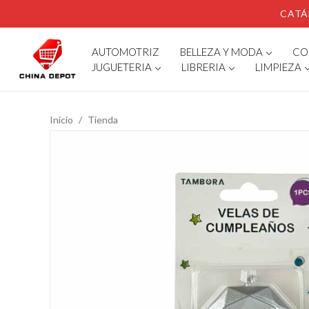
CATÁ
AUTOMOTRIZ
BELLEZA Y MODA
CO
JUGUETERIA
LIBRERIA
LIMPIEZA
Inicio
Tienda
SUGERENCIAS
Abaco Infantil
Abridor De Botellas
Alcancia Conejito
Alcancia Diseño Cocodrilo