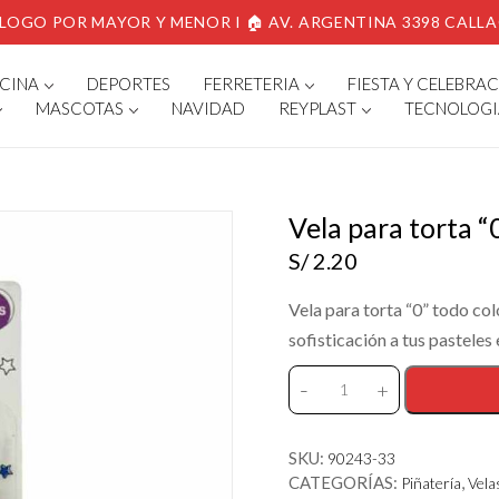
LOGO POR MAYOR Y MENOR I 🏠 AV. ARGENTINA 3398 CALL
CINA
DEPORTES
FERRETERIA
FIESTA Y CELEBRA
MASCOTAS
NAVIDAD
REYPLAST
TECNOLOGI
Vela para torta “
S/
2.20
Vela para torta “0” todo col
sofisticación a tus pasteles
-
+
Vela
para
torta
SKU:
90243-33
"0"
CATEGORÍAS:
,
Piñatería
Vela
color