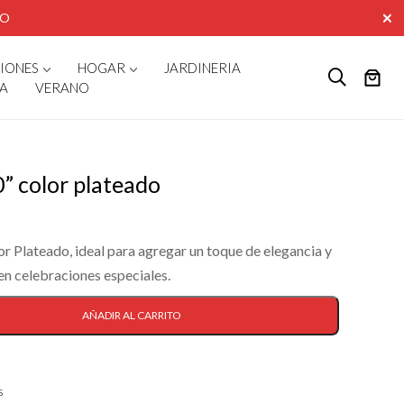
AO
CIONES
HOGAR
JARDINERIA
A
VERANO
0” color plateado
or Plateado, ideal para agregar un toque de elegancia y
 en celebraciones especiales.
AÑADIR AL CARRITO
s