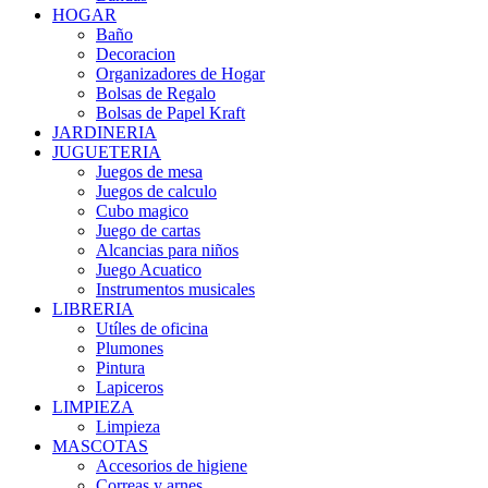
HOGAR
Baño
Decoracion
Organizadores de Hogar
Bolsas de Regalo
Bolsas de Papel Kraft
JARDINERIA
JUGUETERIA
Juegos de mesa
Juegos de calculo
Cubo magico
Juego de cartas
Alcancias para niños
Juego Acuatico
Instrumentos musicales
LIBRERIA
Utíles de oficina
Plumones
Pintura
Lapiceros
LIMPIEZA
Limpieza
MASCOTAS
Accesorios de higiene
Correas y arnes