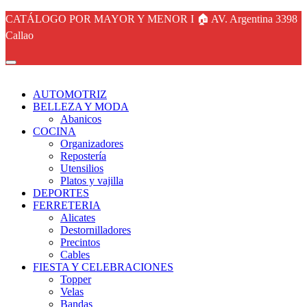
CATÁLOGO POR MAYOR Y MENOR I 🏠 AV. Argentina 3398
Callao
AUTOMOTRIZ
BELLEZA Y MODA
Abanicos
COCINA
Organizadores
Repostería
Utensilios
Platos y vajilla
DEPORTES
FERRETERIA
Alicates
Destornilladores
Precintos
Cables
FIESTA Y CELEBRACIONES
Topper
Velas
Bandas