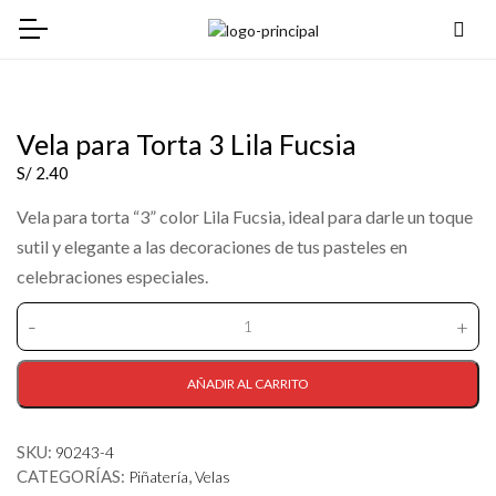
Vela para Torta 3 Lila Fucsia
S/
2.40
Vela para torta “3” color Lila Fucsia, ideal para darle un toque
sutil y elegante a las decoraciones de tus pasteles en
celebraciones especiales.
-
+
Vela
para
Torta
AÑADIR AL CARRITO
3
Lila
SKU:
90243-4
Fucsia
CATEGORÍAS:
,
cantidad
Piñatería
Velas