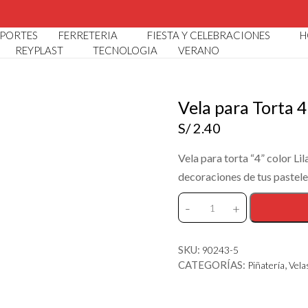
LOGO POR MAYOR Y MENOR I 🏠 AV. ARGENTINA 3398 CALL
PORTES
FERRETERIA
FIESTA Y CELEBRACIONES
H
REYPLAST
TECNOLOGIA
VERANO
Vela para Torta 4
S/
2.40
Vela para torta “4” color Lil
decoraciones de tus pastele
-
+
Vela
para
Torta
SKU:
90243-5
4
CATEGORÍAS:
,
Piñatería
Vela
Lila
Fucsia
cantidad