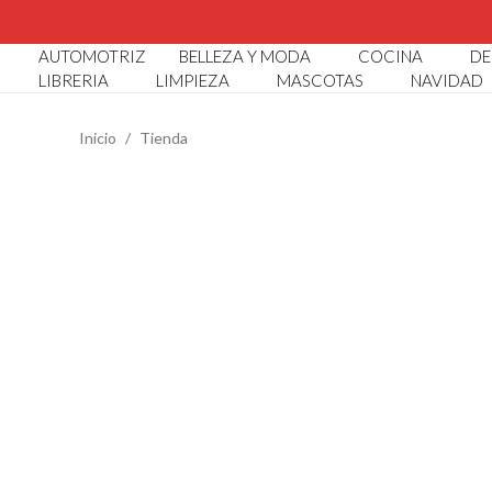
CATÁ
AUTOMOTRIZ
BELLEZA Y MODA
COCINA
DE
LIBRERIA
LIMPIEZA
MASCOTAS
NAVIDAD
Inicio
Tienda
SUGERENCIAS
Abaco Infantil
Abridor De Botellas
Alcancia Conejito
Alcancia Diseño Cocodrilo