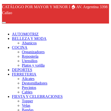
CATÁLOGO POR MAYOR Y MENOR I 🏠 AV. Argentina 3398
Callao
AUTOMOTRIZ
BELLEZA Y MODA
Abanicos
COCINA
Organizadores
Repostería
Utensilios
Platos y vajilla
DEPORTES
FERRETERIA
Alicates
Destornilladores
Precintos
Cables
FIESTA Y CELEBRACIONES
Topper
Velas
Bandas