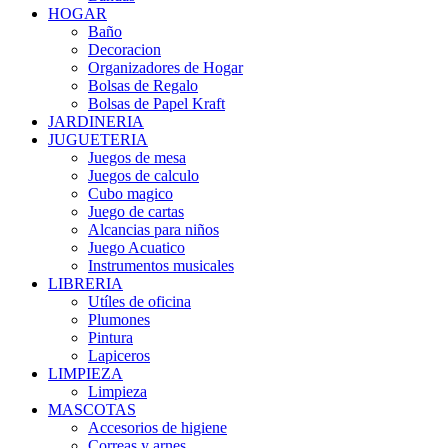
HOGAR
Baño
Decoracion
Organizadores de Hogar
Bolsas de Regalo
Bolsas de Papel Kraft
JARDINERIA
JUGUETERIA
Juegos de mesa
Juegos de calculo
Cubo magico
Juego de cartas
Alcancias para niños
Juego Acuatico
Instrumentos musicales
LIBRERIA
Utíles de oficina
Plumones
Pintura
Lapiceros
LIMPIEZA
Limpieza
MASCOTAS
Accesorios de higiene
Correas y arnes