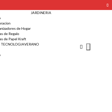
LLAO
JARDINERIA
o
racion
nizadores de Hogar
as de Regalo
as de Papel Kraft
TECNOLOGIA
VERANO
s