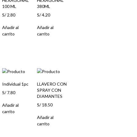
HEXAGONAL
HEXAGONAL
100 ML
380ML
S/
2.80
S/
4.20
Añadir al
Añadir al
carrito
carrito
Individual 1pc
LLAVERO CON
SPRAY CON
S/
7.80
DIAMANTES
S/
18.50
Añadir al
carrito
Añadir al
carrito