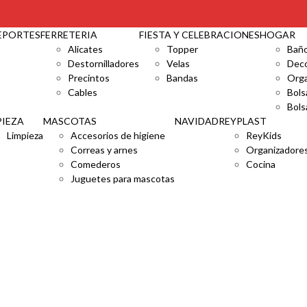
ÁLOGO POR MAYOR Y MENOR I 🏠 AV. ARGENTINA 3398 CA
EPORTES
FERRETERIA
FIESTA Y CELEBRACIONES
HOGAR
Alicates
Topper
Bañ
Destornilladores
Velas
Deco
Precintos
Bandas
Orga
Cables
Bols
Bols
PIEZA
MASCOTAS
NAVIDAD
REYPLAST
Limpieza
Accesorios de higiene
ReyKids
Correas y arnes
Organizadore
Comederos
Cocina
Juguetes para mascotas