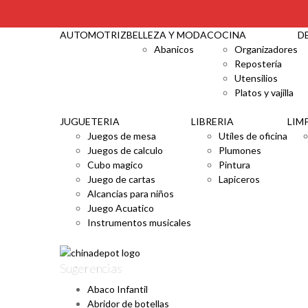
CAT
AUTOMOTRIZ
BELLEZA Y MODA
COCINA
D
Abanicos
Organizadores
Repostería
Utensilios
Platos y vajilla
JUGUETERIA
LIBRERIA
LIM
Juegos de mesa
Utíles de oficina
Juegos de calculo
Plumones
Cubo magico
Pintura
Juego de cartas
Lapiceros
Alcancias para niños
Juego Acuatico
Instrumentos musicales
Sugerencias
Abaco Infantil
Abridor de botellas