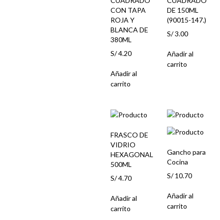
CUADRADO
CUADRADO
CON TAPA
DE 150ML
ROJA Y
(90015-147.)
BLANCA DE
S/
3.00
380ML
S/
4.20
Añadir al
carrito
Añadir al
carrito
FRASCO DE
VIDRIO
Gancho para
HEXAGONAL
Cocina
500ML
S/
10.70
S/
4.70
Añadir al
Añadir al
carrito
carrito