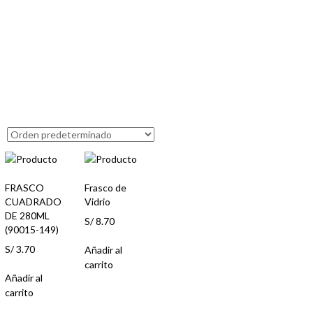
FRASCO
Frasco de
CUADRADO
Vidrio
DE 280ML
S/
8.70
(90015-149)
S/
3.70
Añadir al
carrito
Añadir al
carrito