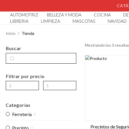
CATÁ
AUTOMOTRIZ
BELLEZA Y MODA
COCINA
DE
LIBRERIA
LIMPIEZA
MASCOTAS
NAVIDAD
Tienda
Inicio
SUGERENCIAS
Mostrando los 3 resulta
Buscar
Abaco Infantil
Buscar
Abridor De Botellas
Alcancia Conejito
Filtrar por precio
Alcancia Diseño Cocodrilo
Categorías
Ferretería
3
Precintos de Segur
Precinto
3