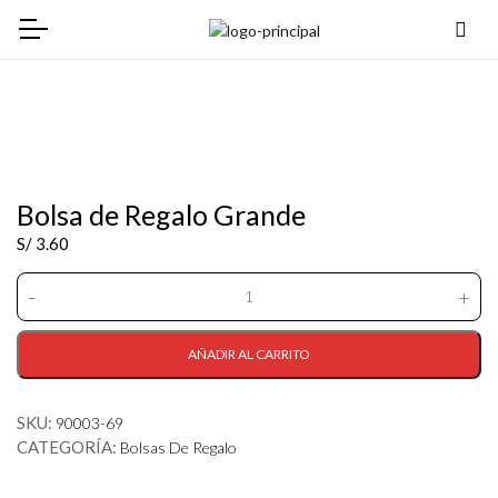
Bolsa de Regalo Grande
S/
3.60
-
+
Bolsa
de
Regalo
AÑADIR AL CARRITO
Grande
cantidad
SKU:
90003-69
CATEGORÍA:
Bolsas De Regalo