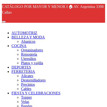
CATÁLOGO POR MAYOR Y MENOR I 🏠 AV. Argentina 3398
Callao
AUTOMOTRIZ
BELLEZA Y MODA
Abanicos
COCINA
Organizadores
Repostería
Utensilios
Platos y vajilla
DEPORTES
FERRETERIA
Alicates
Destornilladores
Precintos
Cables
FIESTA Y CELEBRACIONES
Topper
Velas
Bandas