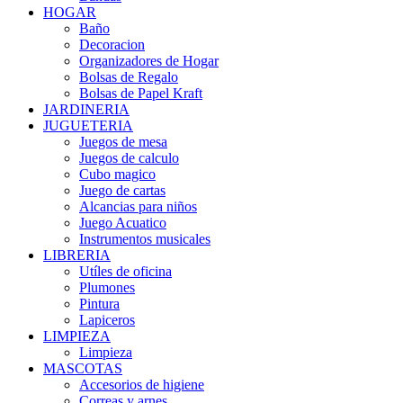
HOGAR
Baño
Decoracion
Organizadores de Hogar
Bolsas de Regalo
Bolsas de Papel Kraft
JARDINERIA
JUGUETERIA
Juegos de mesa
Juegos de calculo
Cubo magico
Juego de cartas
Alcancias para niños
Juego Acuatico
Instrumentos musicales
LIBRERIA
Utíles de oficina
Plumones
Pintura
Lapiceros
LIMPIEZA
Limpieza
MASCOTAS
Accesorios de higiene
Correas y arnes