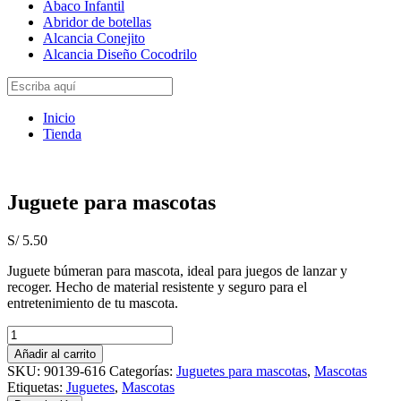
Abaco Infantil
Abridor de botellas
Alcancia Conejito
Alcancia Diseño Cocodrilo
Inicio
Tienda
Juguete para mascotas
S/
5.50
Juguete búmeran para mascota, ideal para juegos de lanzar y
recoger. Hecho de material resistente y seguro para el
entretenimiento de tu mascota.
Juguete
para
Añadir al carrito
mascotas
SKU:
90139-616
Categorías:
Juguetes para mascotas
,
Mascotas
cantidad
Etiquetas:
Juguetes
,
Mascotas