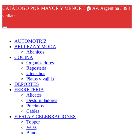
CATÁLOGO POR MAYOR Y MENOR I 🏠 AV. Argentina 3398
Callao
AUTOMOTRIZ
BELLEZA Y MODA
Abanicos
COCINA
Organizadores
Repostería
Utensilios
Platos y vajilla
DEPORTES
FERRETERIA
Alicates
Destornilladores
Precintos
Cables
FIESTA Y CELEBRACIONES
Topper
Velas
Bandas