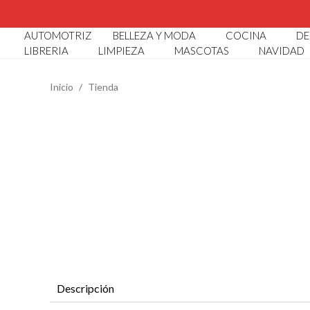
CATÁ
AUTOMOTRIZ
BELLEZA Y MODA
COCINA
DE
LIBRERIA
LIMPIEZA
MASCOTAS
NAVIDAD
Inicio
Tienda
SUGERENCIAS
Abaco Infantil
Abridor De Botellas
Alcancia Conejito
Alcancia Diseño Cocodrilo
Descripción