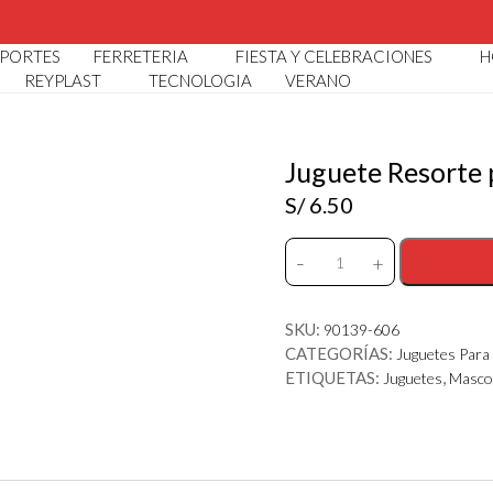
LOGO POR MAYOR Y MENOR I 🏠 AV. ARGENTINA 3398 CALL
PORTES
FERRETERIA
FIESTA Y CELEBRACIONES
H
REYPLAST
TECNOLOGIA
VERANO
Juguete Resorte 
S/
6.50
-
+
Juguete
Resorte
para
SKU:
90139-606
Mascota
CATEGORÍAS:
Juguetes Para
Reflector
ETIQUETAS:
,
Juguetes
Masco
cantidad