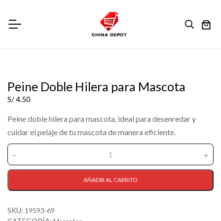
Peine Doble Hilera para Mascota
S/
4.50
Peine doble hilera para mascota, ideal para desenredar y
cuidar el pelaje de tu mascota de manera eficiente.
-
+
Peine
Doble
Hilera
AÑADIR AL CARRITO
para
Mascota
SKU:
19593-69
cantidad