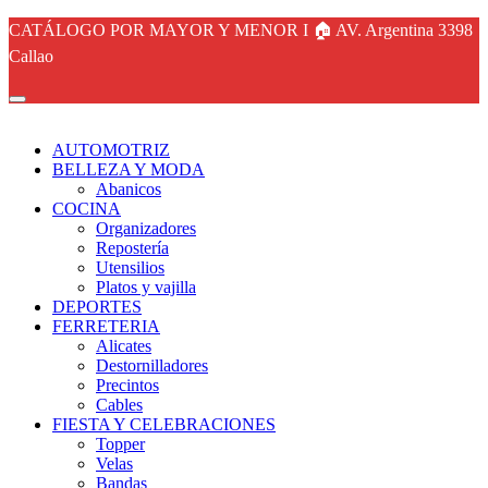
CATÁLOGO POR MAYOR Y MENOR I 🏠 AV. Argentina 3398
Callao
AUTOMOTRIZ
BELLEZA Y MODA
Abanicos
COCINA
Organizadores
Repostería
Utensilios
Platos y vajilla
DEPORTES
FERRETERIA
Alicates
Destornilladores
Precintos
Cables
FIESTA Y CELEBRACIONES
Topper
Velas
Bandas