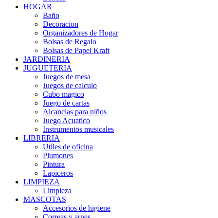
HOGAR
Baño
Decoracion
Organizadores de Hogar
Bolsas de Regalo
Bolsas de Papel Kraft
JARDINERIA
JUGUETERIA
Juegos de mesa
Juegos de calculo
Cubo magico
Juego de cartas
Alcancias para niños
Juego Acuatico
Instrumentos musicales
LIBRERIA
Utíles de oficina
Plumones
Pintura
Lapiceros
LIMPIEZA
Limpieza
MASCOTAS
Accesorios de higiene
Correas y arnes